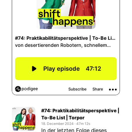
#74: Praktikabilitätsperspektive |
To-Be List | Torpor
18. December 2024
‧
47m 12s
In der letzten Folge dieses