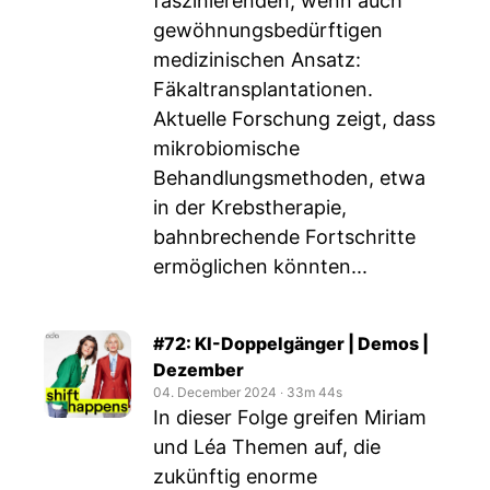
faszinierenden, wenn auch
gewöhnungsbedürftigen
medizinischen Ansatz:
Fäkaltransplantationen.
Aktuelle Forschung zeigt, dass
mikrobiomische
Behandlungsmethoden, etwa
in der Krebstherapie,
bahnbrechende Fortschritte
ermöglichen könnten...
#72: KI-Doppelgänger | Demos |
Dezember
04. December 2024
‧
33m 44s
In dieser Folge greifen Miriam
und Léa Themen auf, die
zukünftig enorme